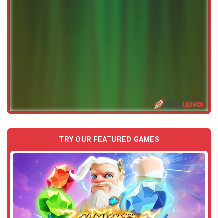
TRY OUR FEATURED GAMES