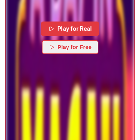
Play for Real
Play for Free