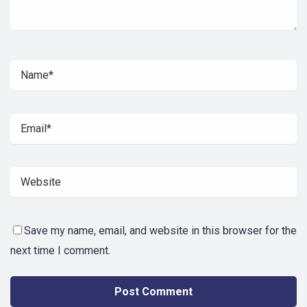
Save my name, email, and website in this browser for the
next time I comment.