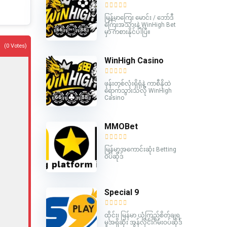
မြန်မာကြေး မောင်း / ဘော်ဒီ
ကြေးအသားနဲ့ WinHigh Bet
မှာ ကစားနိုင်ပါပြီ။
(
0
Votes)
WinHigh Casino
ဖုန်းတစ်လုံးရှိရုံနဲ့ ကာစီနိုထဲ
ရောက်သွားသလို WinHigh
Casino
MMOBet
မြန်မာ့အကောင်းဆုံး Betting
ဝပ်ဆိုဒ်
Special 9
ထိုင်း၊ မြန်မာ ယုံကြည်စိတ်ချရ
မှုအရှိဆုံး အွန်လိုင်းဂိမ်းဝပ်ဆိုဒ်