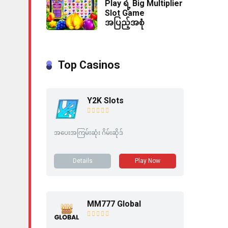
Play ရဲ့ Big Multiplier
Slot Game
အပြည့်အစုံ
Top Casinos
Y2K Slots
အပေးအကြမ်းဆုံး ဂိမ်းဆိုဒ်
Details
Play Now
MM777 Global