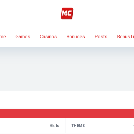
me
Games
Casinos
Bonuses
Posts
BonusT
Slots
THEME