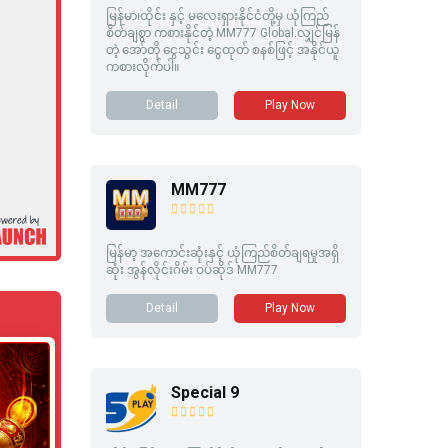
မြန်မာ၊ထိုင်း နှင့် မလေးရှားနိုင်ငံတို့မှ ယုံကြည်
စိတ်ချစွာ ကစားနိုင်တဲ့ MM777 Global.လျှင်မြန်
တဲ့ အော်တို ငွေသွင်း ငွေထုတ် စနစ်ဖြင့် အနိုင်ယူ
ကစားလိုက်ပါ။
Detail
Play Now
MM777
မြန်မာ့ အကောင်းဆုံးနှင့် ယုံကြည်စိတ်ချရမှုအရှိ
ဆုံး အွန်လိုင်းဂိမ်း ဝပ်ဆိုဒ် MM777
Detail
Play Now
Special 9