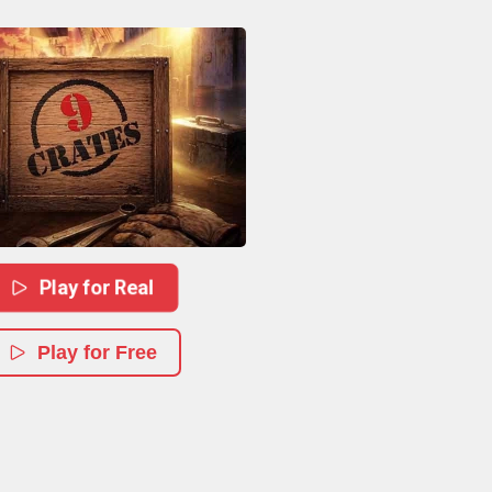
Play for Real
Play for Free