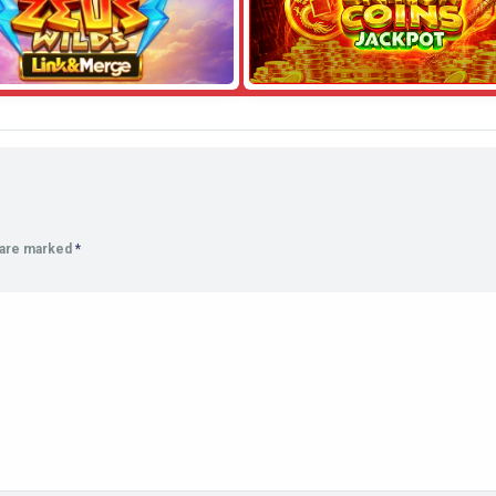
s are marked
*