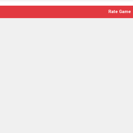
Rate Game