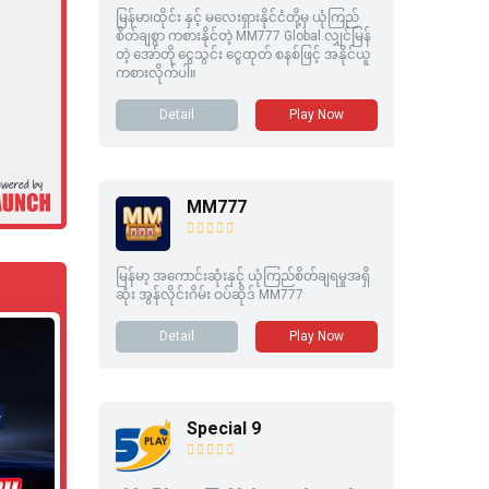
မြန်မာ၊ထိုင်း နှင့် မလေးရှားနိုင်ငံတို့မှ ယုံကြည်
စိတ်ချစွာ ကစားနိုင်တဲ့ MM777 Global.လျှင်မြန်
တဲ့ အော်တို ငွေသွင်း ငွေထုတ် စနစ်ဖြင့် အနိုင်ယူ
ကစားလိုက်ပါ။
Detail
Play Now
MM777
မြန်မာ့ အကောင်းဆုံးနှင့် ယုံကြည်စိတ်ချရမှုအရှိ
ဆုံး အွန်လိုင်းဂိမ်း ဝပ်ဆိုဒ် MM777
Detail
Play Now
Special 9