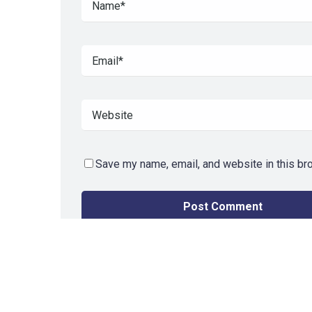
Save my name, email, and website in this br