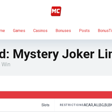
me
Games
Casinos
Bonuses
Posts
BonusT
d: Mystery Joker Li
& Win
Slots
AF,AR,AU,BG,BI,BN
RESTRICTIONS