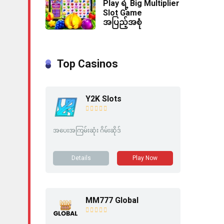
Play ရဲ့ Big Multiplier
Slot Game
အပြည့်အစုံ
Top Casinos
Y2K Slots
အပေးအကြမ်းဆုံး ဂိမ်းဆိုဒ်
Details
Play Now
MM777 Global