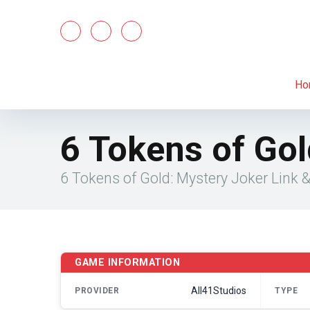
Ho
6 Tokens of Gol
6 Tokens of Gold: Mystery Joker Link 
GAME INFORMATION
All41Studios
PROVIDER
TYPE