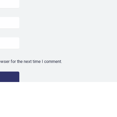
owser for the next time I comment.