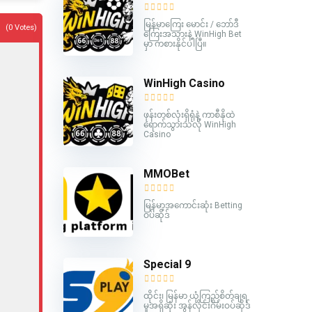
မြန်မာကြေး မောင်း / ဘော်ဒီ
(
0
Votes)
ကြေးအသားနဲ့ WinHigh Bet
မှာ ကစားနိုင်ပါပြီ။
WinHigh Casino
ဖုန်းတစ်လုံးရှိရုံနဲ့ ကာစီနိုထဲ
ရောက်သွားသလို WinHigh
Casino
MMOBet
မြန်မာ့အကောင်းဆုံး Betting
ဝပ်ဆိုဒ်
Special 9
ထိုင်း၊ မြန်မာ ယုံကြည်စိတ်ချရ
မှုအရှိဆုံး အွန်လိုင်းဂိမ်းဝပ်ဆိုဒ်