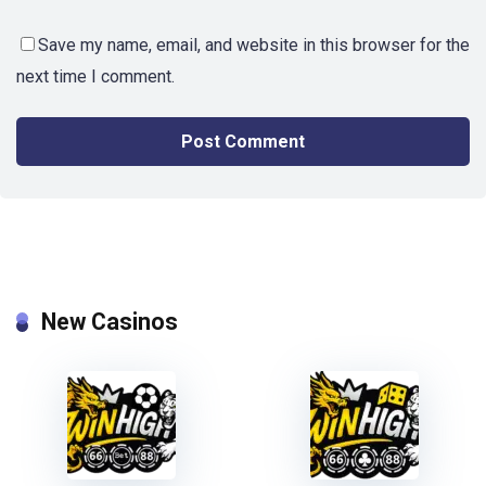
Save my name, email, and website in this browser for the
next time I comment.
New Casinos