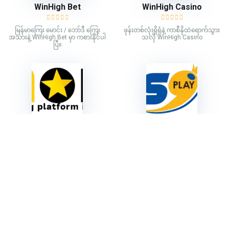
WinHigh Bet
WinHigh Casino
မြန်မာကြေး မောင်း / ဘော်ဒီ ကြေး
ဖုန်းတစ်လုံးရှိရုံနဲ့ ကာစီနိုထဲရောက်သွား
အသားနဲ့ WinHigh Bet မှာ ကစားနိုင်ပါ
သလို WinHigh Casino
ပြီ။
MMOBet
Special 9
မြန်မာ့အကောင်းဆုံး Betting ဝပ်ဆိုဒ်
ထိုင်း၊ မြန်မာ ယုံကြည်စိတ်ချရမှုအရှိ
ဆုံး အွန်လိုင်းဂိမ်းဝပ်ဆိုဒ် Special 9 စ
လော့