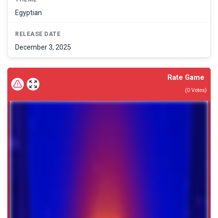
Egyptian
RELEASE DATE
December 3, 2025
Rate Game
(
0
Votes)