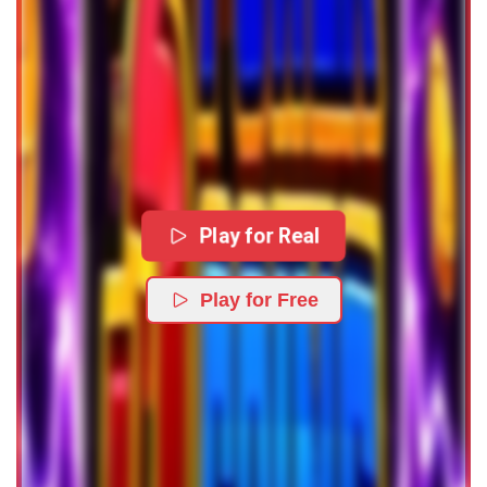
Play for Real
Play for Free