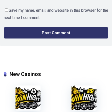
Save my name, email, and website in this browser for the
next time I comment.
New Casinos