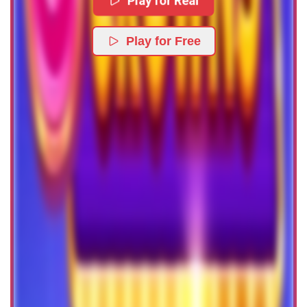
Play for Real
Play for Free