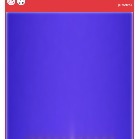
(
0
Votes)