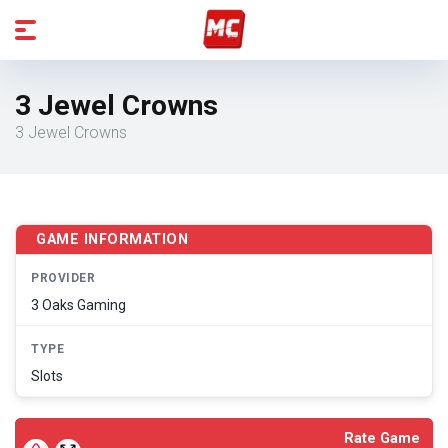
3 Jewel Crowns
3 Jewel Crowns
GAME INFORMATION
PROVIDER
3 Oaks Gaming
TYPE
Slots
Rate Game