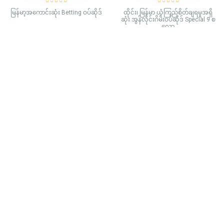
မြန်မာ့အကောင်းဆုံး Betting ဝပ်ဆိုဒ်
ထိုင်း၊ မြန်မာ ယုံကြည်စိတ်ချရမှုအရှိ
ဆုံး အွန်လိုင်းဂိမ်းဝပ်ဆိုဒ် Special 9 စ
လော့
MM777
MM777 Global
မြန်မာ့ အကောင်းဆုံးနှင့် ယုံကြည်
မြန်မာ၊ထိုင်း နှင့် မလေးရှားနိုင်ငံတို့မှ
စိတ်ချရမှုအရှိဆုံး အွန်လိုင်းဂိမ်း ဝပ်ဆို
ယုံကြည်စိတ်ချစွာ ကစားနိုင်တဲ့ MM777
ဒ် MM777
Global.လျှင်မြန်တဲ့ အော်တို ငွေသွင်း
ငွေထုတ် စနစ်ဖြင့် အနိုင်ယူကစား
လိုက်ပါ။
Recent News
5 Rabbit Megaways Review Myanmar