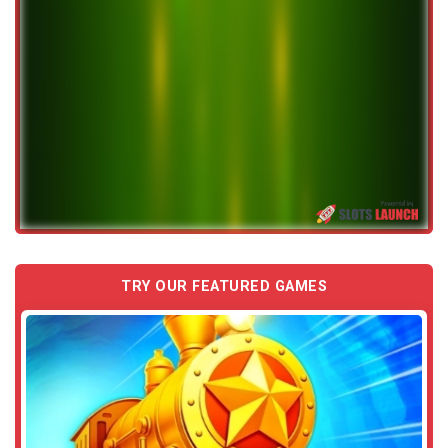
TRY OUR FEATURED GAMES