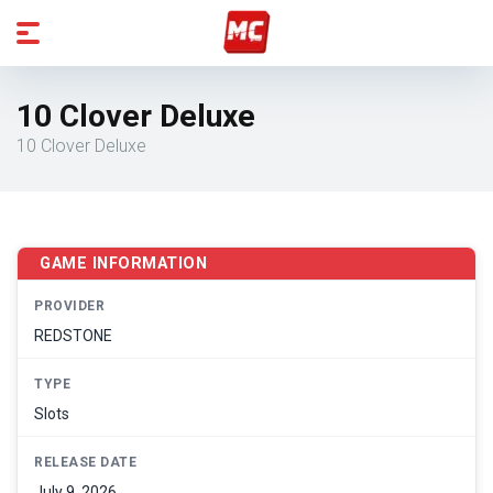
10 Clover Deluxe
10 Clover Deluxe
GAME INFORMATION
PROVIDER
REDSTONE
TYPE
Slots
RELEASE DATE
July 9, 2026