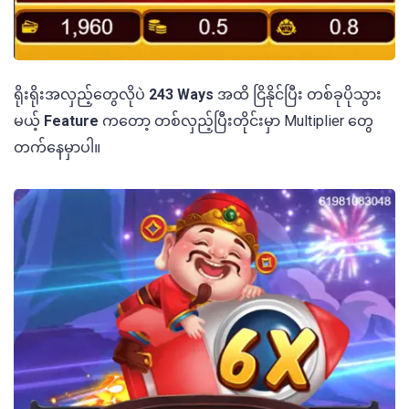
ရိုးရိုးအလှည့်တွေလိုပဲ
243 Ways
အထိ ငြိနိုင်ပြီး တစ်ခုပိုသွား
မယ့်
Feature
ကတော့ တစ်လှည့်ပြီးတိုင်းမှာ Multiplier တွေ
တက်နေမှာပါ။