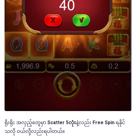
ရိုးရိုး အလှည့်တွေမှာ
Scatter 5လုံး
နဲ့လည်း
Free Spin
ရနိုင်
သလို ဝယ်လို့လည်းရပါတယ်။