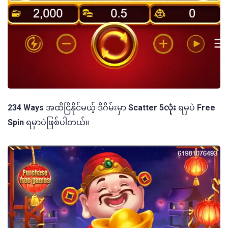
234 Ways
အထိငြိနိုင်မယ့် ဒီဂိမ်းမှာ
Scatter 5လုံး
ရမှပဲ
Free
Spin
ရမှာပဲဖြစ်ပါတယ်။