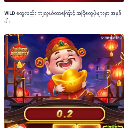
WILD
တွေလည်း ကျလွယ်တာကြောင့် အငြိတွေပိုများမှာ အမှန်
ပါ။