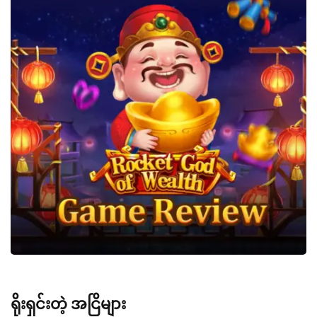
ရိုးရှင်းတဲ့ အငြိများ