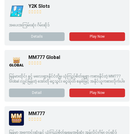
Y2K Slots
အပေးအကြမ်းဆုံး ဂိမ်းဆိုဒ်
Details
Play Now
MM777 Global
မြန်မာ၊ထိုင်း နှင့် မလေးရှားနိုင်ငံတို့မှ ယုံကြည်စိတ်ချစွာ ကစားနိုင်တဲ့ MM777
Global.လျှင်မြန်တဲ့ အော်တို ငွေသွင်း ငွေထုတ် စနစ်ဖြင့် အနိုင်ယူကစားလိုက်ပါ။
Detail
Play Now
MM777
မြန်မာ့ အကောင်းဆုံးနှင့် ယုံကြည်စိတ်ချရမှုအရှိဆုံး အွန်လိုင်းဂိမ်း ဝပ်ဆိုဒ်