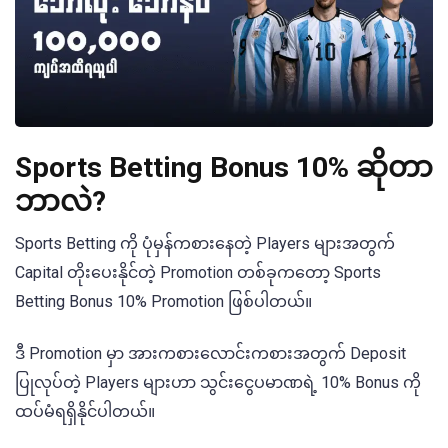
Sports Betting Bonus 10% ဆိုတာ
ဘာလဲ?
Sports Betting ကို ပုံမှန်ကစားနေတဲ့ Players များအတွက်
Capital တိုးပေးနိုင်တဲ့ Promotion တစ်ခုကတော့ Sports
Betting Bonus 10% Promotion ဖြစ်ပါတယ်။
ဒီ Promotion မှာ အားကစားလောင်းကစားအတွက် Deposit
ပြုလုပ်တဲ့ Players များဟာ သွင်းငွေပမာဏရဲ့ 10% Bonus ကို
ထပ်မံရရှိနိုင်ပါတယ်။