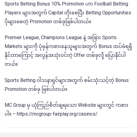
Sports Betting Bonus 10% Promotion ဟာ Football Betting
Players များအတွက် Capital တိုးစေပြီး Betting Opportunities
ပိုများစေတဲ့ Promotion တစ်ခုဖြစ်ပါတယ်။
Premier League, Champions League နဲ့ အခြား Sports
Markets များကို ပုံမှန်ကစားနေသူများအတွက် Bonus ထပ်မံရရှိ
နိုင်တာကြောင့် အလွန်အသုံးဝင်တဲ့ Offer တစ်ခုလို့ ပြောနိုင်ပါ
တယ်။
Sports Betting ဝါသနာရှင်များအတွက် စမ်းသုံးသင့်တဲ့ Bonus
Promotion တစ်ခု ဖြစ်ပါတယ်။
MC Group မှ ယုံကြည်စိတ်ချရသော Website များတွင် ကစား
ပါ။ – https://mcgroup-fairplay.org/casinos/