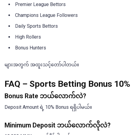
Premier League Bettors
Champions League Followers
Daily Sports Bettors
High Rollers
Bonus Hunters
များအတွက် အထူးသင့်တော်ပါတယ်။
FAQ – Sports Betting Bonus 10%
Bonus Rate ဘယ်လောက်လဲ?
Deposit Amount ရဲ့ 10% Bonus ရရှိပါမယ်။
Minimum Deposit ဘယ်လောက်လိုလဲ?