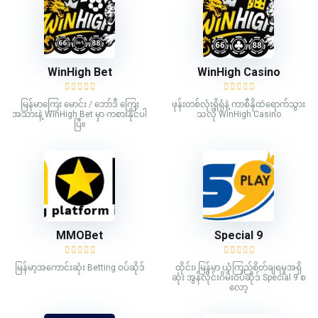
WinHigh Bet
WinHigh Casino
မြန်မာကြေး မောင်း / ဘော်ဒီ ကြေး
ဖုန်းတစ်လုံးရှိရုံနဲ့ ကာစီနိုထဲရောက်သွား
အသားနဲ့ WinHigh Bet မှာ ကစားနိုင်ပါ
သလို WinHigh Casino
ပြီ။
MMOBet
Special 9
မြန်မာ့အကောင်းဆုံး Betting ဝပ်ဆိုဒ်
ထိုင်း၊ မြန်မာ ယုံကြည်စိတ်ချရမှုအရှိ
ဆုံး အွန်လိုင်းဂိမ်းဝပ်ဆိုဒ် Special 9 စ
လော့