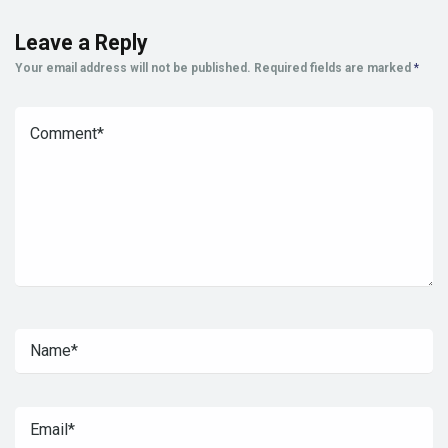
Leave a Reply
Your email address will not be published.
Required fields are marked
*