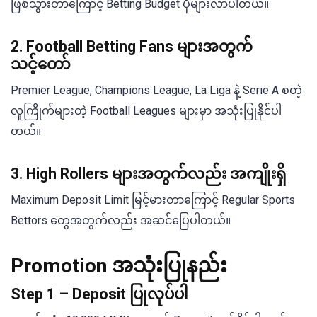
ဖြစ်သွားတာကြောင့် Betting Budget ပိုများလာပါတယ်။
2. Football Betting Fans များအတွက်
သင့်တော်
Premier League, Champions League, La Liga နဲ့ Serie A စတဲ့
လူကြိုက်များတဲ့ Football Leagues များမှာ အသုံးပြုနိုင်ပါ
တယ်။
3. High Rollers များအတွက်လည်း အကျိုးရှိ
Maximum Deposit Limit မြင့်မားတာကြောင့် Regular Sports
Bettors တွေအတွက်လည်း အဆင်ပြေပါတယ်။
Promotion အသုံးပြုနည်း
Step 1 – Deposit ပြုလုပ်ပါ