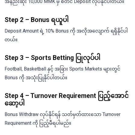
အနည်းဆုံး 10,000 MMK မှ စတင် Deposit လုပ်နိုင်ပါတယ်။
Step 2 – Bonus ရယူပါ
Deposit Amount ရဲ့ 10% Bonus ကို အလိုအလျောက် ရရှိနိုင်ပါ
တယ်။
Step 3 – Sports Betting ပြုလုပ်ပါ
Football, Basketball နှင့် အခြား Sports Markets များတွင်
Bonus ကို အသုံးပြုနိုင်ပါတယ်။
Step 4 – Turnover Requirement ပြည့်အောင်
ဆော့ပါ
Bonus Withdraw လုပ်နိုင်ရန် သတ်မှတ်ထားသော Turnover
Requirement ကို ပြည့်မီရပါမည်။