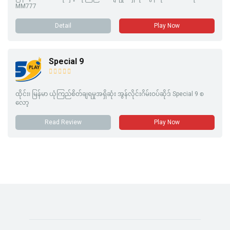
MM777
Detail
Play Now
Special 9
ထိုင်း၊ မြန်မာ ယုံကြည်စိတ်ချရမှုအရှိဆုံး အွန်လိုင်းဂိမ်းဝပ်ဆိုဒ် Special 9 စ
လော့
Read Review
Play Now