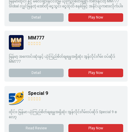
မြန်မာ၊ထိုင်း နှင့် မလေးရှားနိုင်ငံတို့မှ ယုံကြည်စိတ်ချစွာ ကစားနိုင်တဲ့ MM777
Global.လျှင်မြန်တဲ့ အော်တို ငွေသွင်း ငွေထုတ် စနစ်ဖြင့် အနိုင်ယူကစားလိုက်ပါ။
Detail
Play Now
MM777
မြန်မာ့ အကောင်းဆုံးနှင့် ယုံကြည်စိတ်ချရမှုအရှိဆုံး အွန်လိုင်းဂိမ်း ဝပ်ဆိုဒ်
MM777
Detail
Play Now
Special 9
ထိုင်း၊ မြန်မာ ယုံကြည်စိတ်ချရမှုအရှိဆုံး အွန်လိုင်းဂိမ်းဝပ်ဆိုဒ် Special 9 စ
လော့