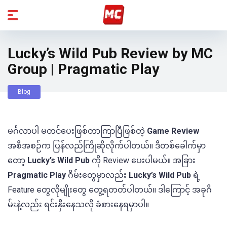
Lucky’s Wild Pub Review by MC
Group | Pragmatic Play
Blog
မင်္ဂလာပါ မတင်ပေးဖြစ်တာကြာပြီဖြစ်တဲ့
Game Review
အစီအစဉ်က ပြန်လည်ကြိုဆိုလိုက်ပါတယ်။ ဒီတစ်ခေါက်မှာ
တော့
Lucky’s Wild Pub
ကို Review ပေးပါမယ်။ အခြား
Pragmatic Play
ဂိမ်းတွေမှာလည်း
Lucky’s Wild Pub
ရဲ့
Feature တွေလိုမျိုးတွေ တွေ့ရတတ်ပါတယ်။ ဒါကြောင့် အခုဂိ
မ်းနဲ့လည်း ရင်းနှီးနေသလို ခံစားနေရမှာပါ။