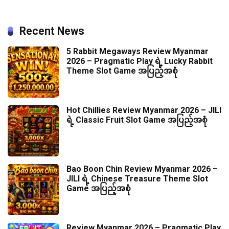
Recent News
5 Rabbit Megaways Review Myanmar
2026 – Pragmatic Play ရဲ့ Lucky Rabbit
Theme Slot Game အပြည့်အစုံ
Hot Chillies Review Myanmar 2026 – JILI
ရဲ့ Classic Fruit Slot Game အပြည့်အစုံ
Bao Boon Chin Review Myanmar 2026 –
JILI ရဲ့ Chinese Treasure Theme Slot
Game အပြည့်အစုံ