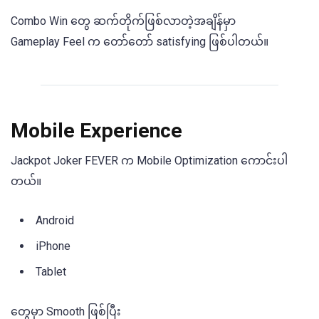
Combo Win တွေ ဆက်တိုက်ဖြစ်လာတဲ့အချိန်မှာ
Gameplay Feel က တော်တော် satisfying ဖြစ်ပါတယ်။
Mobile Experience
Jackpot Joker FEVER က Mobile Optimization ကောင်းပါ
တယ်။
Android
iPhone
Tablet
တွေမှာ Smooth ဖြစ်ပြီး