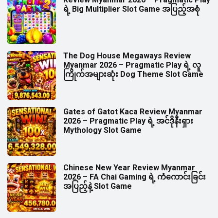
ရဲ့ Big Multiplier Slot Game အပြည့်အစုံ
The Dog House Megaways Review
Myanmar 2026 – Pragmatic Play ရဲ့ လူ
ကြိုက်အများဆုံး Dog Theme Slot Game
Gates of Gatot Kaca Review Myanmar
2026 – Pragmatic Play ရဲ့ အင်ဒိုနီးရှား
Mythology Slot Game
Chinese New Year Review Myanmar
2026 – FA Chai Gaming ရဲ့ ကံကောင်းခြင်း
အပြည့်နဲ့ Slot Game