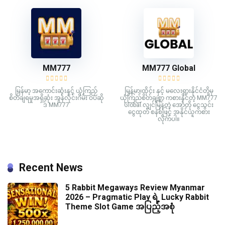
MM777
MM777 Global
မြန်မာ့ အကောင်းဆုံးနှင့် ယုံကြည်
မြန်မာ၊ထိုင်း နှင့် မလေးရှားနိုင်ငံတို့မှ
စိတ်ချရမှုအရှိဆုံး အွန်လိုင်းဂိမ်း ဝပ်ဆို
ယုံကြည်စိတ်ချစွာ ကစားနိုင်တဲ့ MM777
ဒ် MM777
Global.လျှင်မြန်တဲ့ အော်တို ငွေသွင်း
ငွေထုတ် စနစ်ဖြင့် အနိုင်ယူကစား
လိုက်ပါ။
Recent News
5 Rabbit Megaways Review Myanmar
2026 – Pragmatic Play ရဲ့ Lucky Rabbit
Theme Slot Game အပြည့်အစုံ