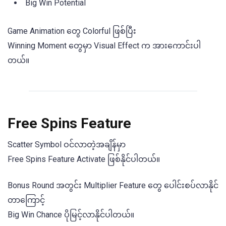
Big Win Potential
Game Animation တွေ Colorful ဖြစ်ပြီး
Winning Moment တွေမှာ Visual Effect က အားကောင်းပါ
တယ်။
Free Spins Feature
Scatter Symbol ဝင်လာတဲ့အချိန်မှာ
Free Spins Feature Activate ဖြစ်နိုင်ပါတယ်။
Bonus Round အတွင်း Multiplier Feature တွေ ပေါင်းစပ်လာနိုင်
တာကြောင့်
Big Win Chance ပိုမြင့်လာနိုင်ပါတယ်။