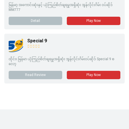
မြန်မာ့ အကောင်းဆုံးနှင့် ယုံကြည်စိတ်ချရမှုအရှိဆုံး အွန်လိုင်းဂိမ်း ဝပ်ဆိုဒ်
MM777
Detail
Play Now
Special 9
ထိုင်း၊ မြန်မာ ယုံကြည်စိတ်ချရမှုအရှိဆုံး အွန်လိုင်းဂိမ်းဝပ်ဆိုဒ် Special 9 စ
လော့
Read Review
Play Now