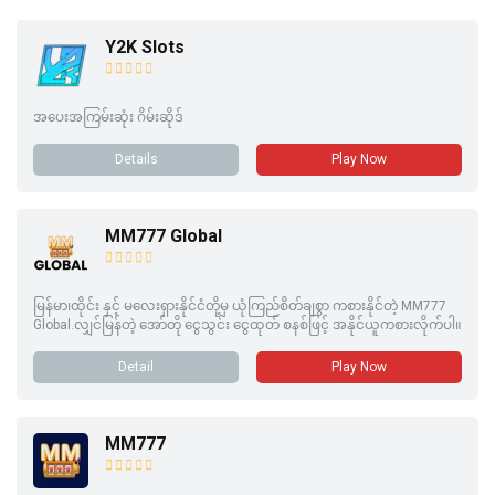
Y2K Slots
အပေးအကြမ်းဆုံး ဂိမ်းဆိုဒ်
Details
Play Now
MM777 Global
မြန်မာ၊ထိုင်း နှင့် မလေးရှားနိုင်ငံတို့မှ ယုံကြည်စိတ်ချစွာ ကစားနိုင်တဲ့ MM777
Global.လျှင်မြန်တဲ့ အော်တို ငွေသွင်း ငွေထုတ် စနစ်ဖြင့် အနိုင်ယူကစားလိုက်ပါ။
Detail
Play Now
MM777