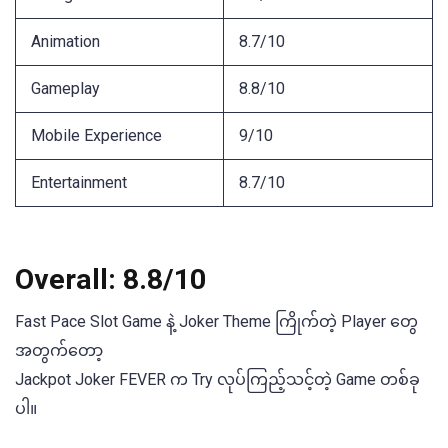
Animation
8.7/10
Gameplay
8.8/10
Mobile Experience
9/10
Entertainment
8.7/10
Overall: 8.8/10
Fast Pace Slot Game နဲ့ Joker Theme ကြိုက်တဲ့ Player တွေ
အတွက်တော့
Jackpot Joker FEVER က Try လုပ်ကြည့်သင့်တဲ့ Game တစ်ခု
ပါ။