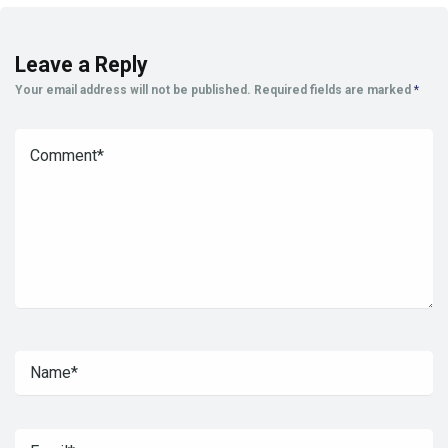
Leave a Reply
Your email address will not be published.
Required fields are marked
*