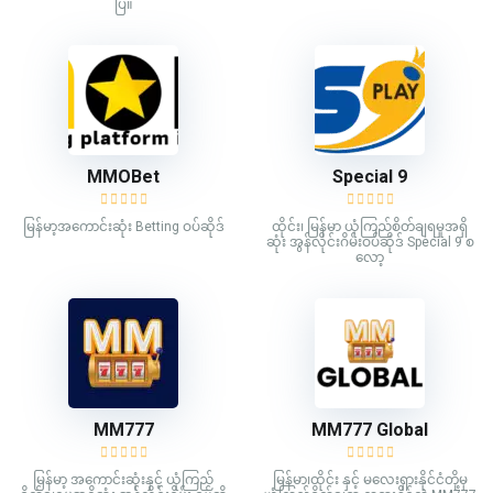
ပြီ။
MMOBet
Special 9
မြန်မာ့အကောင်းဆုံး Betting ဝပ်ဆိုဒ်
ထိုင်း၊ မြန်မာ ယုံကြည်စိတ်ချရမှုအရှိ
ဆုံး အွန်လိုင်းဂိမ်းဝပ်ဆိုဒ် Special 9 စ
လော့
MM777
MM777 Global
မြန်မာ့ အကောင်းဆုံးနှင့် ယုံကြည်
မြန်မာ၊ထိုင်း နှင့် မလေးရှားနိုင်ငံတို့မှ