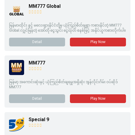
MM777 Global
မြန်မာ၊ထိုင်း နှင့် မလေးရှားနိုင်ငံတို့မှ ယုံကြည်စိတ်ချစွာ ကစားနိုင်တဲ့ MM777
Global.လျှင်မြန်တဲ့ အော်တို ငွေသွင်း ငွေထုတ် စနစ်ဖြင့် အနိုင်ယူကစားလိုက်ပါ။
Detail
Play Now
MM777
မြန်မာ့ အကောင်းဆုံးနှင့် ယုံကြည်စိတ်ချရမှုအရှိဆုံး အွန်လိုင်းဂိမ်း ဝပ်ဆိုဒ်
MM777
Detail
Play Now
Special 9