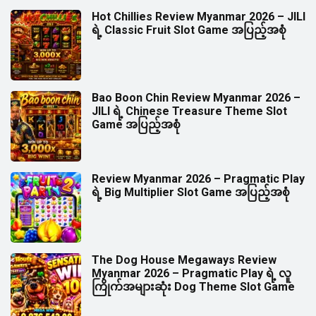
Hot Chillies Review Myanmar 2026 – JILI
ရဲ့ Classic Fruit Slot Game အပြည့်အစုံ
Bao Boon Chin Review Myanmar 2026 –
JILI ရဲ့ Chinese Treasure Theme Slot
Game အပြည့်အစုံ
Review Myanmar 2026 – Pragmatic Play
ရဲ့ Big Multiplier Slot Game အပြည့်အစုံ
The Dog House Megaways Review
Myanmar 2026 – Pragmatic Play ရဲ့ လူ
ကြိုက်အများဆုံး Dog Theme Slot Game