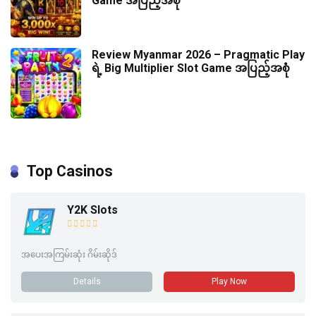
Game အပြည့်အစုံ
Review Myanmar 2026 – Pragmatic Play
ရဲ့ Big Multiplier Slot Game အပြည့်အစုံ
Top Casinos
Y2K Slots
အပေးအကြမ်းဆုံး ဂိမ်းဆိုဒ်
Details
Play Now