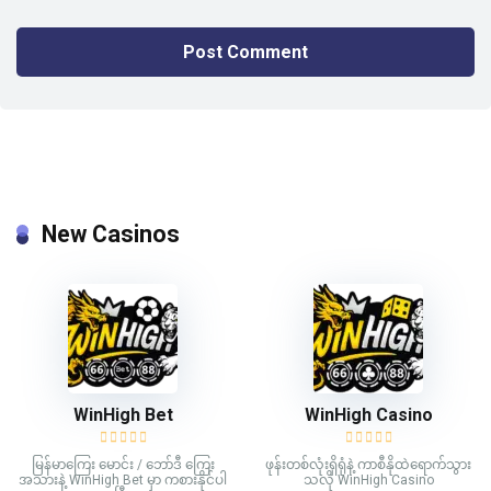
New Casinos
WinHigh Bet
WinHigh Casino
မြန်မာကြေး မောင်း / ဘော်ဒီ ကြေး
ဖုန်းတစ်လုံးရှိရုံနဲ့ ကာစီနိုထဲရောက်သွား
အသားနဲ့ WinHigh Bet မှာ ကစားနိုင်ပါ
သလို WinHigh Casino