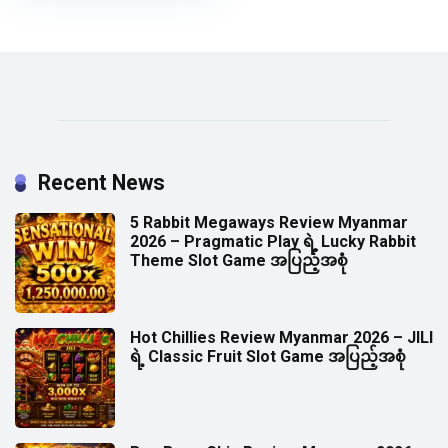
Recent News
5 Rabbit Megaways Review Myanmar
2026 – Pragmatic Play ရဲ့ Lucky Rabbit
Theme Slot Game အပြည့်အစုံ
Hot Chillies Review Myanmar 2026 – JILI
ရဲ့ Classic Fruit Slot Game အပြည့်အစုံ