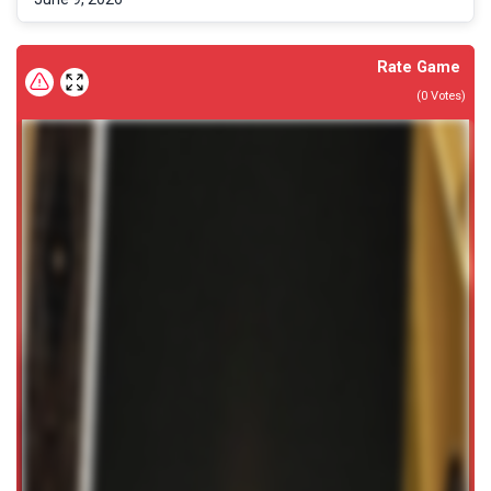
Rate Game
(
0
Votes)