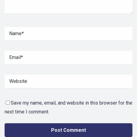
Save my name, email, and website in this browser for the
next time I comment.