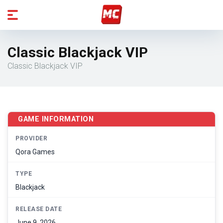
Classic Blackjack VIP
Classic Blackjack VIP
GAME INFORMATION
PROVIDER
Qora Games
TYPE
Blackjack
RELEASE DATE
June 9, 2026