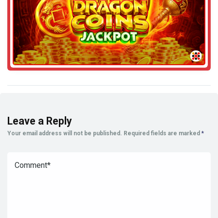
Leave a Reply
Your email address will not be published.
Required fields are marked
*